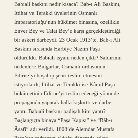
Babıali baskını nedir kısaca? Bab-ı Ali Baskını,
İttihat ve Terakki üyelerinin Osmanlı
İmparatorluğu’nun hükümet binasına, özellikle
Enver Bey ve Talat Bey’e karşı gerçekleştirdiği
bir askeri darbeydi. 23 Ocak 1913’te, Bab-ı Ali
Baskını sırasında Harbiye Nazım Paşa
öldürüldü. Babıali isyanı neden çıktı? Saldırının
nedenleri: Bulgarlar, Osmanlı ordusunun
Edirne’yi boşaltıp şehri teslim etmesini
istiyorlardı, İttihat ve Terakki ise Kâmil Paşa
hükümetinin Edirne’yi teslim edeceği yönünde
propaganda yaparak halkı kışkırttı ve darbe
yaptı. Babıali baskını padişah kim yaptı?
Başlangıçta binaya “Paşa Kapısı” ve “Bâb-ı
Âsafi” adı verildi. 1808’de Alemdar Mustafa