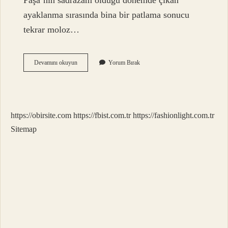
Paşa’nın sadrazam olduğu dönemde çıkan
ayaklanma sırasında bina bir patlama sonucu
tekrar moloz…
Babıali
Devamını okuyun
Yorum Bırak
Darbesi
Nedir
https://obirsite.com
https://fbist.com.tr
https://fashionlight.com.tr
Sitemap