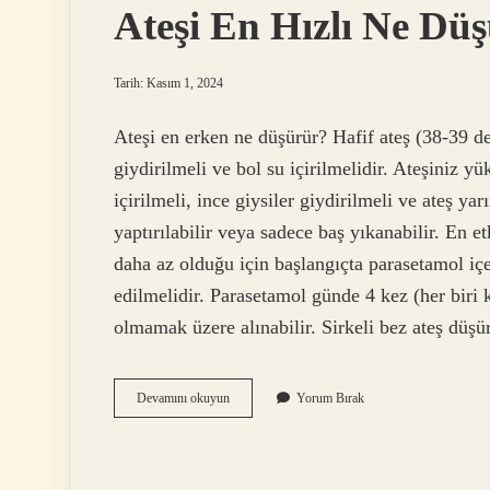
Ateşi En Hızlı Ne Dü
Tarih: Kasım 1, 2024
Ateşi en erken ne düşürür? Hafif ateş (38-39 d
giydirilmeli ve bol su içirilmelidir. Ateşiniz y
içirilmeli, ince giysiler giydirilmeli ve ateş y
yaptırılabilir veya sadece baş yıkanabilir. En e
daha az olduğu için başlangıçta parasetamol içe
edilmelidir. Parasetamol günde 4 kez (her biri
olmamak üzere alınabilir. Sirkeli bez ateş düş
Ateşi
Devamını okuyun
Yorum Bırak
En
Hızlı
Ne
Düşürür