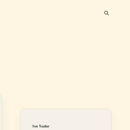
Sidebar
https://betexper.l
Son Yazılar