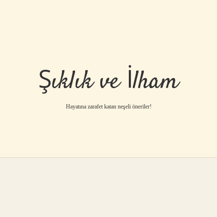
Şıklık ve İlham
Hayatına zarafet katan neşeli öneriler!