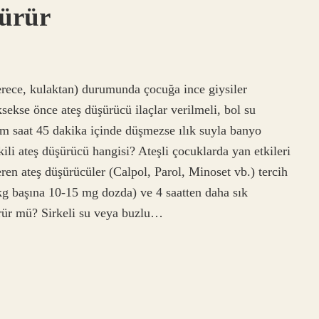
şürür
erece, kulaktan) durumunda çocuğa ince giysiler
üksekse önce ateş düşürücü ilaçlar verilmeli, bol su
arım saat 45 dakika içinde düşmezse ılık suyla banyo
tkili ateş düşürücü hangisi? Ateşli çocuklarda yan etkileri
ren ateş düşürücüler (Calpol, Parol, Minoset vb.) tercih
 kg başına 10-15 mg dozda) ve 4 saatten daha sık
ürür mü? Sirkeli su veya buzlu…