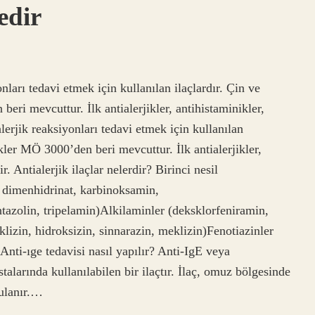
edir
onları tedavi etmek için kullanılan ilaçlardır. Çin ve
beri mevcuttur. İlk antialerjikler, antihistaminikler,
alerjik reaksiyonları tedavi etmek için kullanılan
ikler MÖ 3000’den beri mevcuttur. İlk antialerjikler,
r. Antialerjik ilaçlar nelerdir? Birinci nesil
, dimenhidrinat, karbinoksamin,
tazolin, tripelamin)Alkilaminler (deksklorfeniramin,
lizin, hidroksizin, sinnarazin, meklizin)Fenotiazinler
ti-ıge tedavisi nasıl yapılır? Anti-IgE veya
alarında kullanılabilen bir ilaçtır. İlaç, omuz bölgesinde
gulanır.…