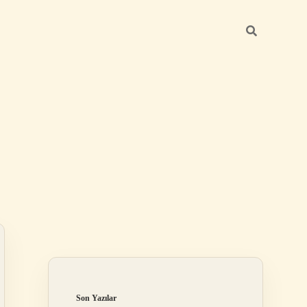
Sidebar
https://betexper.l
Son Yazılar