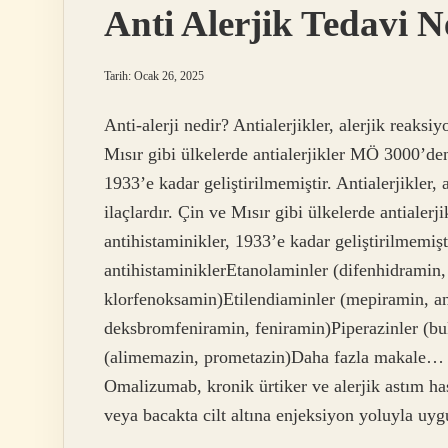
Anti Alerjik Tedavi N
Tarih: Ocak 26, 2025
Anti-alerji nedir? Antialerjikler, alerjik reaksiy
Mısır gibi ülkelerde antialerjikler MÖ 3000’den 
1933’e kadar geliştirilmemiştir. Antialerjikler, 
ilaçlardır. Çin ve Mısır gibi ülkelerde antialerj
antihistaminikler, 1933’e kadar geliştirilmemişti
antihistaminiklerEtanolaminler (difenhidramin
klorfenoksamin)Etilendiaminler (mepiramin, an
deksbromfeniramin, feniramin)Piperazinler (buk
(alimemazin, prometazin)Daha fazla makale… An
Omalizumab, kronik ürtiker ve alerjik astım hast
veya bacakta cilt altına enjeksiyon yoluyla uy