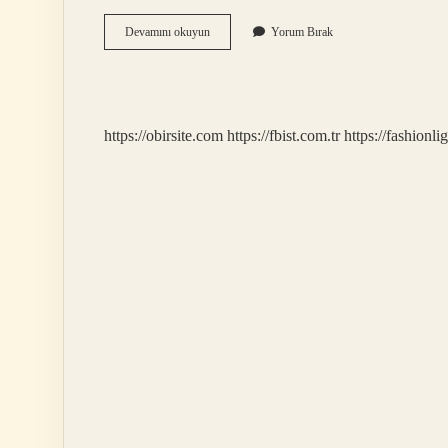
Anti
Devamını okuyun
Yorum Bırak
Alerjik
Tedavi
Nedir
https://obirsite.com
https://fbist.com.tr
https://fashionli