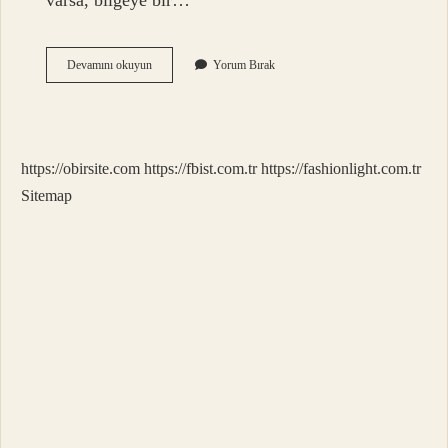
varsa, bilgeye bir…
Arif
Devamını okuyun
Yorum Bırak
Olana
Bir
Işaret
Yeter
Ne
https://obirsite.com
https://fbist.com.tr
https://fashionlight.com.tr
Demek
Sitemap