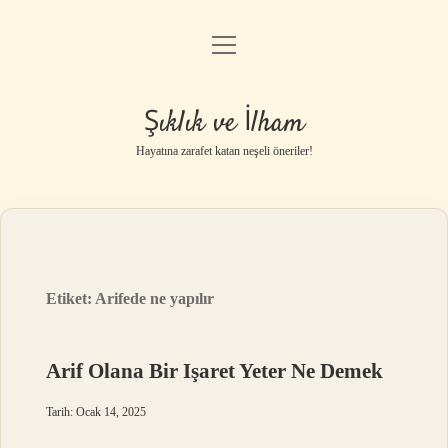
menüyü
Anasayfa
aç
Gizlilik Politikası
Şıklık ve İlham
Yasal Uyarı
Hayatına zarafet katan neşeli öneriler!
Hakkımızda
Etiket:
Arifede ne yapılır
Arif Olana Bir Işaret Yeter Ne Demek
Tarih: Ocak 14, 2025