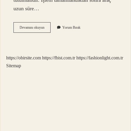
tutulmalıdır. İşlem tamamlandıktan sonra araç
uzun süre…
Kaput
Devamını okuyun
Yorum Bırak
Altı
Yıkanır
Mı
https://obirsite.com
https://fbist.com.tr
https://fashionlight.com.tr
Sitemap