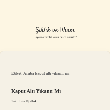
menüyü
Anasayfa
aç
Gizlilik Politikası
Şıklık ve İlham
Yasal Uyarı
Hayatına zarafet katan neşeli öneriler!
Hakkımızda
Etiket:
Araba kaput altı yıkanır mı
Kaput Altı Yıkanır Mı
Tarih: Ekim 18, 2024