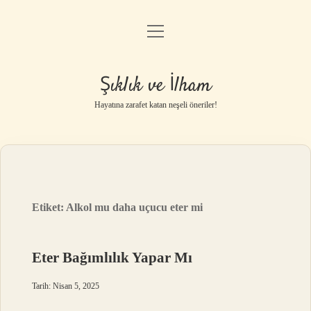
menüyü
Anasayfa
aç
Gizlilik Politikası
Şıklık ve İlham
Yasal Uyarı
Hayatına zarafet katan neşeli öneriler!
Hakkımızda
Etiket:
Alkol mu daha uçucu eter mi
Eter Bağımlılık Yapar Mı
Tarih: Nisan 5, 2025