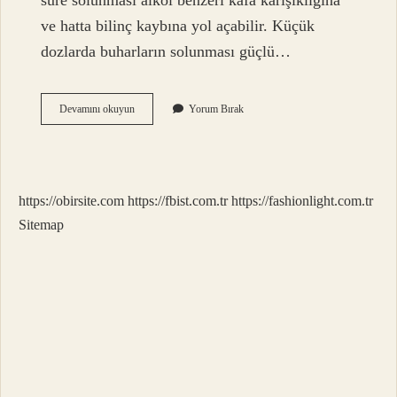
süre solunması alkol benzeri kafa karışıklığına
ve hatta bilinç kaybına yol açabilir. Küçük
dozlarda buharların solunması güçlü…
Eter
Devamını okuyun
Yorum Bırak
Bağımlılık
Yapar
Mı
https://obirsite.com
https://fbist.com.tr
https://fashionlight.com.tr
Sitemap