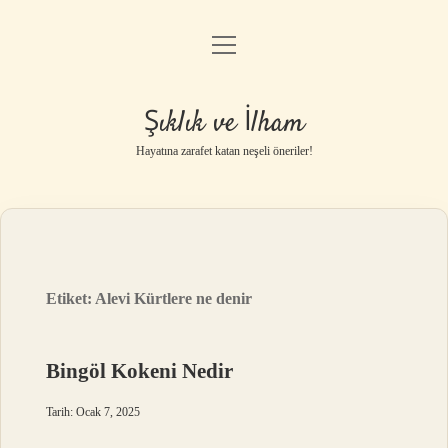
menüyü
Anasayfa
aç
Gizlilik Politikası
Şıklık ve İlham
Yasal Uyarı
Hayatına zarafet katan neşeli öneriler!
Hakkımızda
Etiket:
Alevi Kürtlere ne denir
Bingöl Kokeni Nedir
Tarih: Ocak 7, 2025