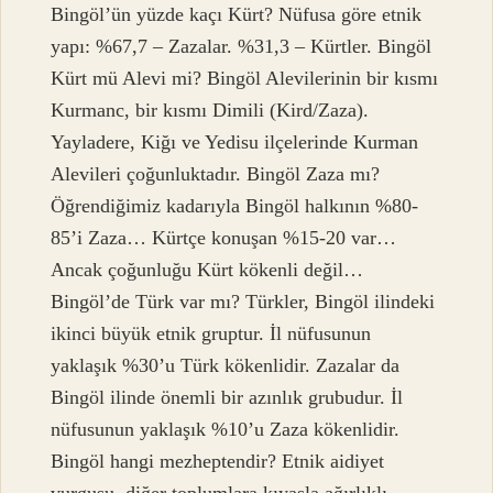
Bingöl’ün yüzde kaçı Kürt? Nüfusa göre etnik
yapı: %67,7 – Zazalar. %31,3 – Kürtler. Bingöl
Kürt mü Alevi mi? Bingöl Alevilerinin bir kısmı
Kurmanc, bir kısmı Dimili (Kird/Zaza).
Yayladere, Kiğı ve Yedisu ilçelerinde Kurman
Alevileri çoğunluktadır. Bingöl Zaza mı?
Öğrendiğimiz kadarıyla Bingöl halkının %80-
85’i Zaza… Kürtçe konuşan %15-20 var…
Ancak çoğunluğu Kürt kökenli değil…
Bingöl’de Türk var mı? Türkler, Bingöl ilindeki
ikinci büyük etnik gruptur. İl nüfusunun
yaklaşık %30’u Türk kökenlidir. Zazalar da
Bingöl ilinde önemli bir azınlık grubudur. İl
nüfusunun yaklaşık %10’u Zaza kökenlidir.
Bingöl hangi mezheptendir? Etnik aidiyet