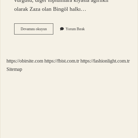
vurgusu, diğer toplumlara kıyasla ağırlıklı
olarak Zaza olan Bingöl halkı…
Bingöl
Devamını okuyun
Yorum Bırak
Kokeni
Nedir
https://obirsite.com
https://fbist.com.tr
https://fashionlight.com.tr
Sitemap