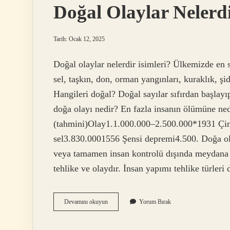
Doğal Olaylar Nelerd
Tarih: Ocak 12, 2025
Doğal olaylar nelerdir isimleri? Ülkemizde en s
sel, taşkın, don, orman yangınları, kuraklık, şidd
Hangileri doğal? Doğal sayılar sıfırdan başlayı
doğa olayı nedir? En fazla insanın ölümüne ne
(tahmini)Olay1.1.000.000–2.500.000*1931 Çin
sel3.830.0001556 Şensi depremi4.500. Doğa ola
veya tamamen insan kontrolü dışında meydana 
tehlike ve olaydır. İnsan yapımı tehlike türleri
Doğal
Devamını okuyun
Yorum Bırak
Olaylar
Nelerdir