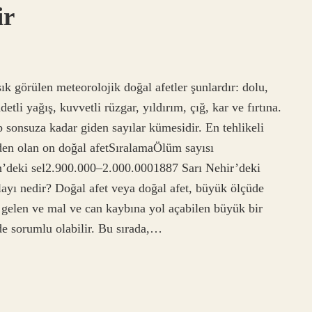
ir
ık görülen meteorolojik doğal afetler şunlardır: dolu,
etli yağış, kuvvetli rüzgar, yıldırım, çığ, kar ve fırtına.
p sonsuza kadar giden sayılar kümesidir. En tehlikeli
den olan on doğal afetSıralamaÖlüm sayısı
’deki sel2.900.000–2.000.0001887 Sarı Nehir’deki
yı nedir? Doğal afet veya doğal afet, büyük ölçüde
gelen ve mal ve can kaybına yol açabilen büyük bir
 de sorumlu olabilir. Bu sırada,…