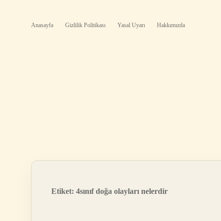
Anasayfa
Gizlilik Politikası
Yasal Uyarı
Hakkımızda
Etiket:
4sınıf doğa olayları nelerdir