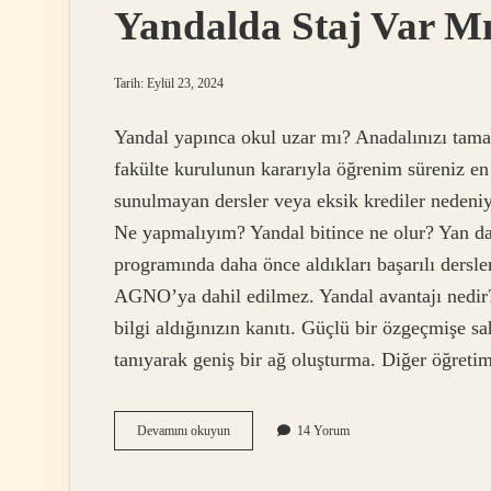
Yandalda Staj Var M
Tarih: Eylül 23, 2024
Yandal yapınca okul uzar mı? Anadalınızı tam
fakülte kurulunun kararıyla öğrenim süreniz en fa
sunulmayan dersler veya eksik krediler nedeni
Ne yapmalıyım? Yandal bitince ne olur? Yan da
programında daha önce aldıkları başarılı dersle
AGNO’ya dahil edilmez. Yandal avantajı nedir?
bilgi aldığınızın kanıtı. Güçlü bir özgeçmişe s
tanıyarak geniş bir ağ oluşturma. Diğer öğret
Yandalda
Devamını okuyun
14 Yorum
Staj
Var
Mı