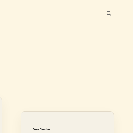
Sidebar
https://betexper.live/
Son Yazılar