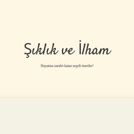
Şıklık ve İlham
Hayatına zarafet katan neşeli öneriler!