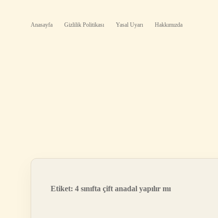
Anasayfa
Gizlilik Politikası
Yasal Uyarı
Hakkımızda
Etiket:
4 sınıfta çift anadal yapılır mı