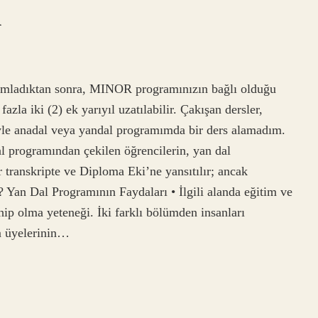
ı
amladıktan sonra, MINOR programınızın bağlı olduğu
zla iki (2) ek yarıyıl uzatılabilir. Çakışan dersler,
yle anadal veya yandal programımda bir ders alamadım.
l programından çekilen öğrencilerin, yan dal
r transkripte ve Diploma Eki’ne yansıtılır; ancak
 Yan Dal Programının Faydaları • İlgili alanda eğitim ve
ahip olma yeteneği. İki farklı bölümden insanları
im üyelerinin…