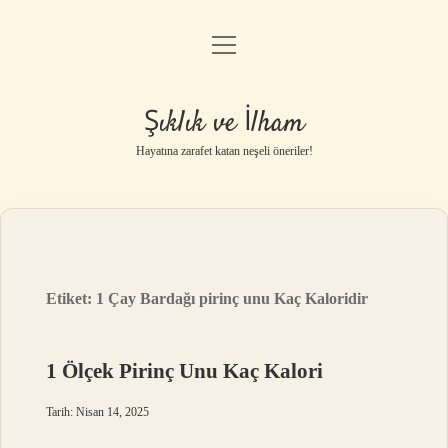
menüyü
Anasayfa
aç
Gizlilik Politikası
Şıklık ve İlham
Yasal Uyarı
Hayatına zarafet katan neşeli öneriler!
Hakkımızda
Etiket:
1 Çay Bardağı pirinç unu Kaç Kaloridir
1 Ölçek Pirinç Unu Kaç Kalori
Tarih: Nisan 14, 2025