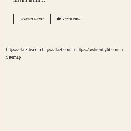
hissini artırır.…
1
Devamını okuyun
Yorum Bırak
Ölçek
Pirinç
Unu
Kaç
Kalori
https://obirsite.com
https://fbist.com.tr
https://fashionlight.com.tr
Sitemap